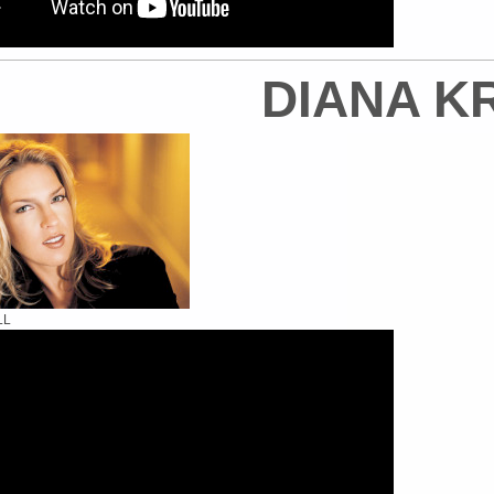
DIANA K
LL