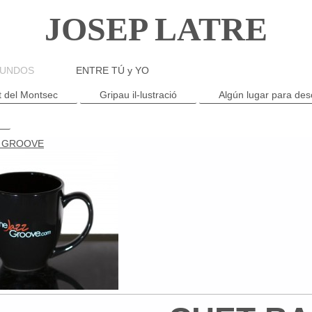
JOSEP LATRE
MUNDOS
ENTRE TÚ y YO
 del Montsec
Gripau il-lustració
Algún lugar para de
Z GROOVE