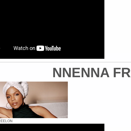
NNENNA F
REELON