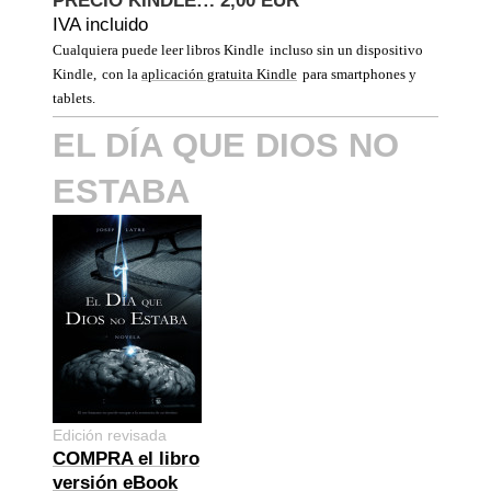
PRECIO KINDLE::. 2,00
EUR
IVA incluido
Cualquiera puede leer libros Kindle
incluso sin un dispositivo
Kindle,
con la
aplicación gratuita Kindle
para smartphones y
tablets.
EL DÍA QUE DIOS NO
ESTABA
Edición revisada
COMPRA el libro
versión eBook